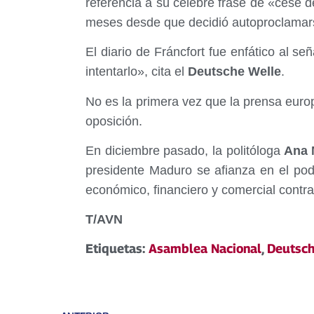
referencia a su celebre frase de «cese d
meses desde que decidió autoproclamar
El diario de Fráncfort fue enfático al se
intentarlo», cita el
Deutsche Welle
.
No es la primera vez que la prensa euro
oposición.
En diciembre pasado, la politóloga
Ana M
presidente Maduro se afianza en el pod
económico, financiero y comercial contr
T/AVN
Etiquetas:
Asamblea Nacional
,
Deutsch