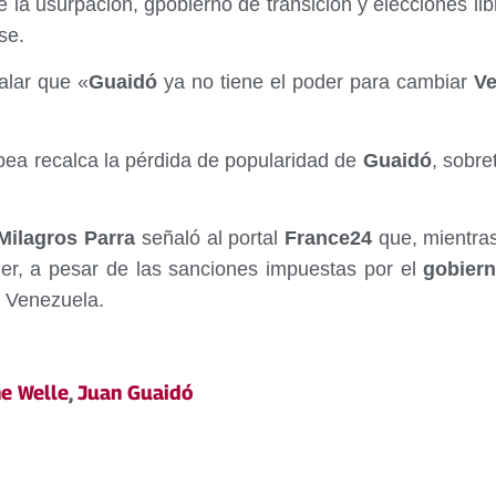
e la usurpación, gpobierno de transición y elecciones l
se.
ñalar que «
Guaidó
ya no tiene el poder para cambiar
Ve
pea recalca la pérdida de popularidad de
Guaidó
, sobre
ilagros Parra
señaló al portal
France24
que, mientras
er, a pesar de las sanciones impuestas por el
gobier
a Venezuela.
e Welle
,
Juan Guaidó