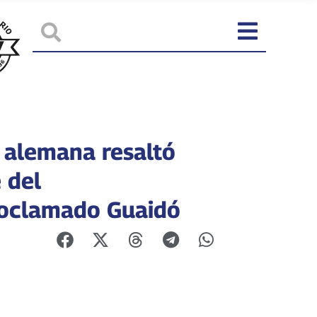
 alemana resaltó
 del
oclamado Guaidó