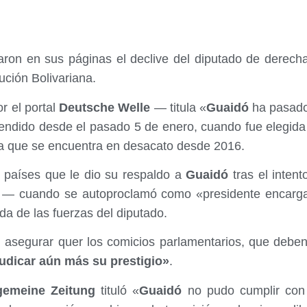
aron en sus páginas el declive del diputado de derec
lución Bolivariana.
r el portal
Deutsche Welle
— titula «
Guaidó
ha pasado 
endido desde el pasado 5 de enero, cuando fue elegida 
ia que se encuentra en desacato desde 2016.
 países que le dio su respaldo a
Guaidó
tras el intent
o — cuando se autoproclamó como «presidente encarg
da de las fuerzas del diputado.
l asegurar quer los comicios parlamentarios, que debe
udicar aún más su prestigio»
.
gemeine Zeitung
tituló «
Guaidó
no pudo cumplir con