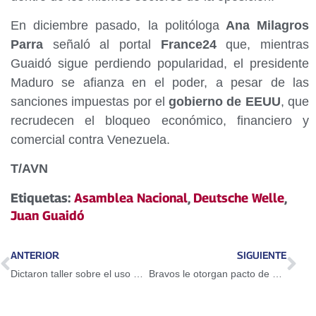
En diciembre pasado, la politóloga
Ana Milagros
Parra
señaló al portal
France24
que, mientras
Guaidó sigue perdiendo popularidad, el presidente
Maduro se afianza en el poder, a pesar de las
sanciones impuestas por el
gobierno de EEUU
, que
recrudecen el bloqueo económico, financiero y
comercial contra Venezuela.
T/AVN
Etiquetas:
Asamblea Nacional
,
Deutsche Welle
,
Juan Guaidó
ANTERIOR
SIGUIENTE
Dictaron taller sobre el uso del Petro en Guarenas
Bravos le otorgan pacto de un año a Adeiny Hechavarría