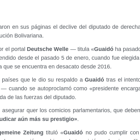
aron en sus páginas el declive del diputado de derec
lución Bolivariana.
r el portal
Deutsche Welle
— titula «
Guaidó
ha pasado 
endido desde el pasado 5 de enero, cuando fue elegida 
ia que se encuentra en desacato desde 2016.
 países que le dio su respaldo a
Guaidó
tras el intent
o — cuando se autoproclamó como «presidente encarg
da de las fuerzas del diputado.
l asegurar quer los comicios parlamentarios, que debe
udicar aún más su prestigio»
.
gemeine Zeitung
tituló «
Guaidó
no pudo cumplir con