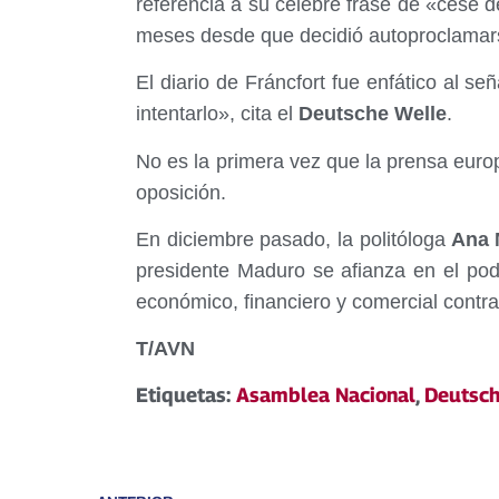
referencia a su celebre frase de «cese d
meses desde que decidió autoproclamar
El diario de Fráncfort fue enfático al se
intentarlo», cita el
Deutsche Welle
.
No es la primera vez que la prensa euro
oposición.
En diciembre pasado, la politóloga
Ana M
presidente Maduro se afianza en el pod
económico, financiero y comercial contr
T/AVN
Etiquetas:
Asamblea Nacional
,
Deutsch