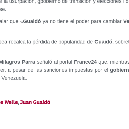
e la usurpación, gpobierno de transición y elecciones l
se.
ñalar que «
Guaidó
ya no tiene el poder para cambiar
Ve
pea recalca la pérdida de popularidad de
Guaidó
, sobre
ilagros Parra
señaló al portal
France24
que, mientras
er, a pesar de las sanciones impuestas por el
gobier
a Venezuela.
e Welle
,
Juan Guaidó