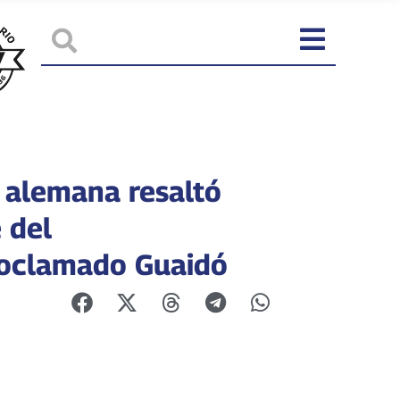
 alemana resaltó
 del
oclamado Guaidó