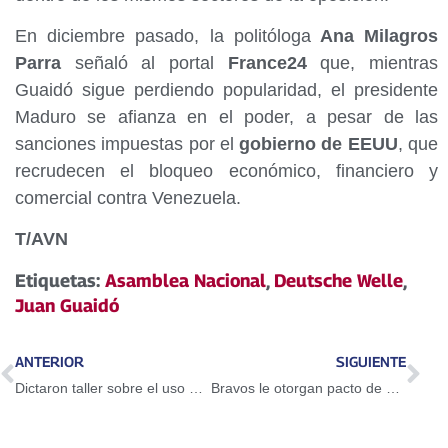
En diciembre pasado, la politóloga
Ana Milagros
Parra
señaló al portal
France24
que, mientras
Guaidó sigue perdiendo popularidad, el presidente
Maduro se afianza en el poder, a pesar de las
sanciones impuestas por el
gobierno de EEUU
, que
recrudecen el bloqueo económico, financiero y
comercial contra Venezuela.
T/AVN
Etiquetas:
Asamblea Nacional
,
Deutsche Welle
,
Juan Guaidó
ANTERIOR
SIGUIENTE
Dictaron taller sobre el uso del Petro en Guarenas
Bravos le otorgan pacto de un año a Adeiny Hechavarría