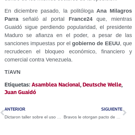
En diciembre pasado, la politóloga
Ana Milagros
Parra
señaló al portal
France24
que, mientras
Guaidó sigue perdiendo popularidad, el presidente
Maduro se afianza en el poder, a pesar de las
sanciones impuestas por el
gobierno de EEUU
, que
recrudecen el bloqueo económico, financiero y
comercial contra Venezuela.
T/AVN
Etiquetas:
Asamblea Nacional
,
Deutsche Welle
,
Juan Guaidó
ANTERIOR
SIGUIENTE
Dictaron taller sobre el uso del Petro en Guarenas
Bravos le otorgan pacto de un año a Adeiny Hechavarría