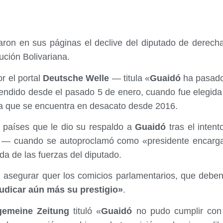
aron en sus páginas el declive del diputado de derec
lución Bolivariana.
r el portal
Deutsche Welle
— titula «
Guaidó
ha pasado 
endido desde el pasado 5 de enero, cuando fue elegida 
ia que se encuentra en desacato desde 2016.
 países que le dio su respaldo a
Guaidó
tras el intent
o — cuando se autoproclamó como «presidente encarg
da de las fuerzas del diputado.
l asegurar quer los comicios parlamentarios, que debe
udicar aún más su prestigio»
.
gemeine Zeitung
tituló «
Guaidó
no pudo cumplir con