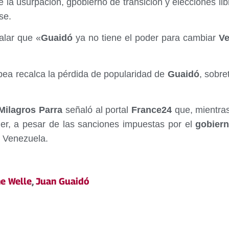
e la usurpación, gpobierno de transición y elecciones l
se.
ñalar que «
Guaidó
ya no tiene el poder para cambiar
Ve
pea recalca la pérdida de popularidad de
Guaidó
, sobre
ilagros Parra
señaló al portal
France24
que, mientras
er, a pesar de las sanciones impuestas por el
gobier
a Venezuela.
e Welle
,
Juan Guaidó