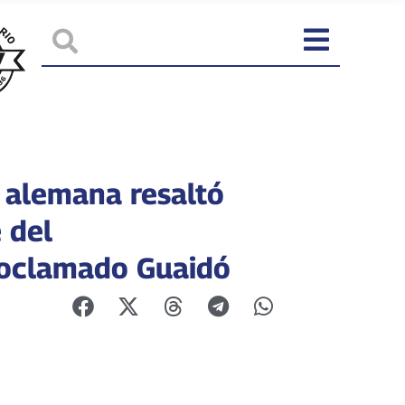
 alemana resaltó
 del
oclamado Guaidó