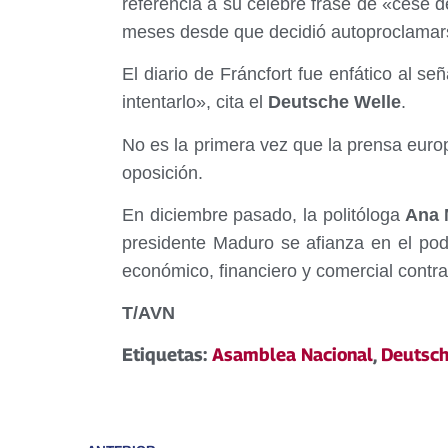
referencia a su celebre frase de «cese d
meses desde que decidió autoproclamar
El diario de Fráncfort fue enfático al se
intentarlo», cita el
Deutsche Welle
.
No es la primera vez que la prensa euro
oposición.
En diciembre pasado, la politóloga
Ana M
presidente Maduro se afianza en el pod
económico, financiero y comercial contr
T/AVN
Etiquetas:
Asamblea Nacional
,
Deutsch