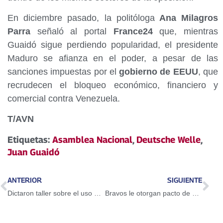
En diciembre pasado, la politóloga
Ana Milagros
Parra
señaló al portal
France24
que, mientras
Guaidó sigue perdiendo popularidad, el presidente
Maduro se afianza en el poder, a pesar de las
sanciones impuestas por el
gobierno de EEUU
, que
recrudecen el bloqueo económico, financiero y
comercial contra Venezuela.
T/AVN
Etiquetas:
Asamblea Nacional
,
Deutsche Welle
,
Juan Guaidó
ANTERIOR
SIGUIENTE
Dictaron taller sobre el uso del Petro en Guarenas
Bravos le otorgan pacto de un año a Adeiny Hechavarría