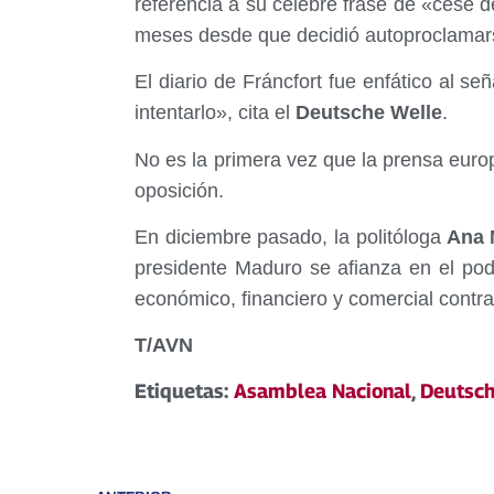
referencia a su celebre frase de «cese d
meses desde que decidió autoproclamar
El diario de Fráncfort fue enfático al se
intentarlo», cita el
Deutsche Welle
.
No es la primera vez que la prensa euro
oposición.
En diciembre pasado, la politóloga
Ana M
presidente Maduro se afianza en el pod
económico, financiero y comercial contr
T/AVN
Etiquetas:
Asamblea Nacional
,
Deutsch