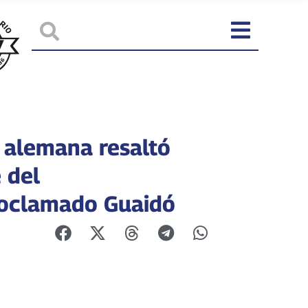
 alemana resaltó
 del
oclamado Guaidó