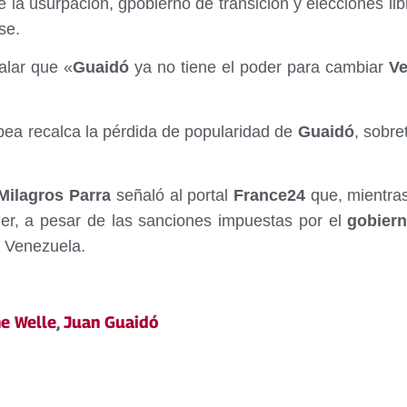
e la usurpación, gpobierno de transición y elecciones l
se.
ñalar que «
Guaidó
ya no tiene el poder para cambiar
Ve
pea recalca la pérdida de popularidad de
Guaidó
, sobre
ilagros Parra
señaló al portal
France24
que, mientras
er, a pesar de las sanciones impuestas por el
gobier
a Venezuela.
e Welle
,
Juan Guaidó