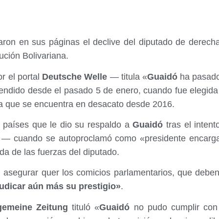
aron en sus páginas el declive del diputado de derec
lución Bolivariana.
r el portal
Deutsche Welle
— titula «
Guaidó
ha pasado 
endido desde el pasado 5 de enero, cuando fue elegida 
ia que se encuentra en desacato desde 2016.
 países que le dio su respaldo a
Guaidó
tras el intent
o — cuando se autoproclamó como «presidente encarg
da de las fuerzas del diputado.
l asegurar quer los comicios parlamentarios, que debe
udicar aún más su prestigio»
.
gemeine Zeitung
tituló «
Guaidó
no pudo cumplir con