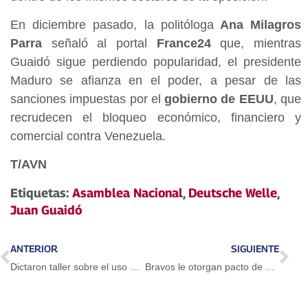
En diciembre pasado, la politóloga
Ana Milagros
Parra
señaló al portal
France24
que, mientras
Guaidó sigue perdiendo popularidad, el presidente
Maduro se afianza en el poder, a pesar de las
sanciones impuestas por el
gobierno de EEUU
, que
recrudecen el bloqueo económico, financiero y
comercial contra Venezuela.
T/AVN
Etiquetas:
Asamblea Nacional
,
Deutsche Welle
,
Juan Guaidó
ANTERIOR
SIGUIENTE
Dictaron taller sobre el uso del Petro en Guarenas
Bravos le otorgan pacto de un año a Adeiny Hechavarría