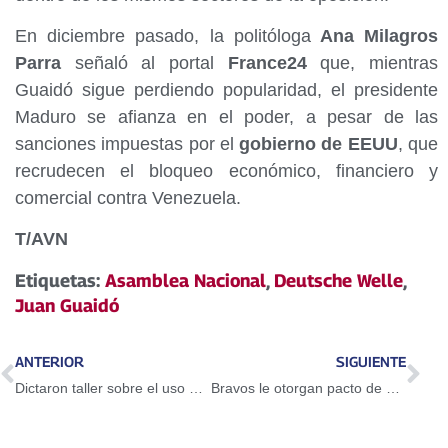
En diciembre pasado, la politóloga
Ana Milagros
Parra
señaló al portal
France24
que, mientras
Guaidó sigue perdiendo popularidad, el presidente
Maduro se afianza en el poder, a pesar de las
sanciones impuestas por el
gobierno de EEUU
, que
recrudecen el bloqueo económico, financiero y
comercial contra Venezuela.
T/AVN
Etiquetas:
Asamblea Nacional
,
Deutsche Welle
,
Juan Guaidó
ANTERIOR
SIGUIENTE
Dictaron taller sobre el uso del Petro en Guarenas
Bravos le otorgan pacto de un año a Adeiny Hechavarría