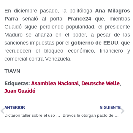
En diciembre pasado, la politóloga
Ana Milagros
Parra
señaló al portal
France24
que, mientras
Guaidó sigue perdiendo popularidad, el presidente
Maduro se afianza en el poder, a pesar de las
sanciones impuestas por el
gobierno de EEUU
, que
recrudecen el bloqueo económico, financiero y
comercial contra Venezuela.
T/AVN
Etiquetas:
Asamblea Nacional
,
Deutsche Welle
,
Juan Guaidó
ANTERIOR
SIGUIENTE
Dictaron taller sobre el uso del Petro en Guarenas
Bravos le otorgan pacto de un año a Adeiny Hechavarría