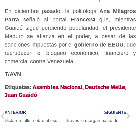
En diciembre pasado, la politóloga
Ana Milagros
Parra
señaló al portal
France24
que, mientras
Guaidó sigue perdiendo popularidad, el presidente
Maduro se afianza en el poder, a pesar de las
sanciones impuestas por el
gobierno de EEUU
, que
recrudecen el bloqueo económico, financiero y
comercial contra Venezuela.
T/AVN
Etiquetas:
Asamblea Nacional
,
Deutsche Welle
,
Juan Guaidó
ANTERIOR
SIGUIENTE
Dictaron taller sobre el uso del Petro en Guarenas
Bravos le otorgan pacto de un año a Adeiny Hechavarría