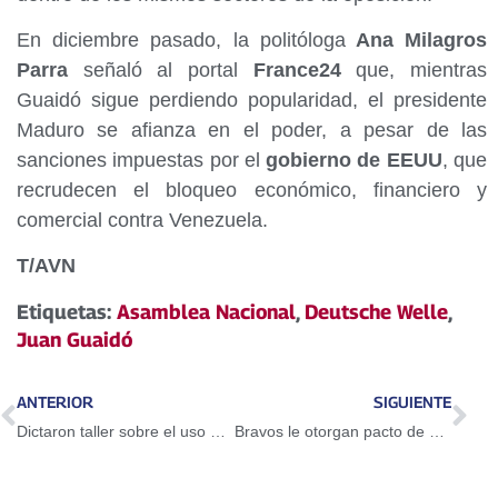
En diciembre pasado, la politóloga
Ana Milagros
Parra
señaló al portal
France24
que, mientras
Guaidó sigue perdiendo popularidad, el presidente
Maduro se afianza en el poder, a pesar de las
sanciones impuestas por el
gobierno de EEUU
, que
recrudecen el bloqueo económico, financiero y
comercial contra Venezuela.
T/AVN
Etiquetas:
Asamblea Nacional
,
Deutsche Welle
,
Juan Guaidó
ANTERIOR
SIGUIENTE
Dictaron taller sobre el uso del Petro en Guarenas
Bravos le otorgan pacto de un año a Adeiny Hechavarría