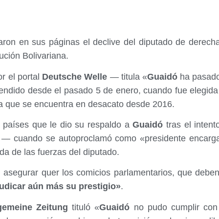
aron en sus páginas el declive del diputado de derec
lución Bolivariana.
r el portal
Deutsche Welle
— titula «
Guaidó
ha pasado 
endido desde el pasado 5 de enero, cuando fue elegida 
ia que se encuentra en desacato desde 2016.
 países que le dio su respaldo a
Guaidó
tras el intent
o — cuando se autoproclamó como «presidente encarg
da de las fuerzas del diputado.
l asegurar quer los comicios parlamentarios, que debe
udicar aún más su prestigio»
.
gemeine Zeitung
tituló «
Guaidó
no pudo cumplir con