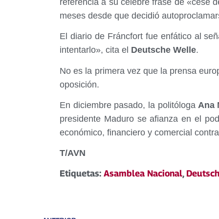
referencia a su celebre frase de «cese d
meses desde que decidió autoproclamar
El diario de Fráncfort fue enfático al se
intentarlo», cita el
Deutsche Welle
.
No es la primera vez que la prensa euro
oposición.
En diciembre pasado, la politóloga
Ana M
presidente Maduro se afianza en el pod
económico, financiero y comercial contr
T/AVN
Etiquetas:
Asamblea Nacional
,
Deutsch