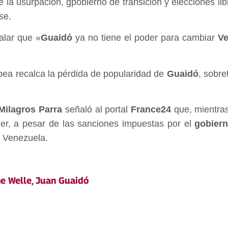
e la usurpación, gpobierno de transición y elecciones l
se.
ñalar que «
Guaidó
ya no tiene el poder para cambiar
Ve
pea recalca la pérdida de popularidad de
Guaidó
, sobre
ilagros Parra
señaló al portal
France24
que, mientras
er, a pesar de las sanciones impuestas por el
gobier
a Venezuela.
e Welle
,
Juan Guaidó