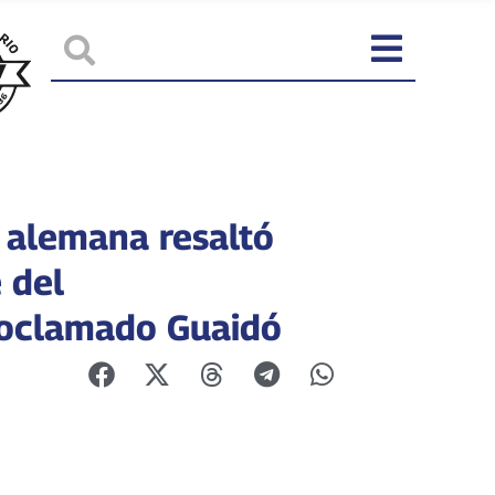
 alemana resaltó
 del
oclamado Guaidó