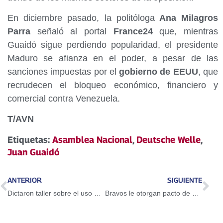
En diciembre pasado, la politóloga
Ana Milagros
Parra
señaló al portal
France24
que, mientras
Guaidó sigue perdiendo popularidad, el presidente
Maduro se afianza en el poder, a pesar de las
sanciones impuestas por el
gobierno de EEUU
, que
recrudecen el bloqueo económico, financiero y
comercial contra Venezuela.
T/AVN
Etiquetas:
Asamblea Nacional
,
Deutsche Welle
,
Juan Guaidó
ANTERIOR
SIGUIENTE
Dictaron taller sobre el uso del Petro en Guarenas
Bravos le otorgan pacto de un año a Adeiny Hechavarría