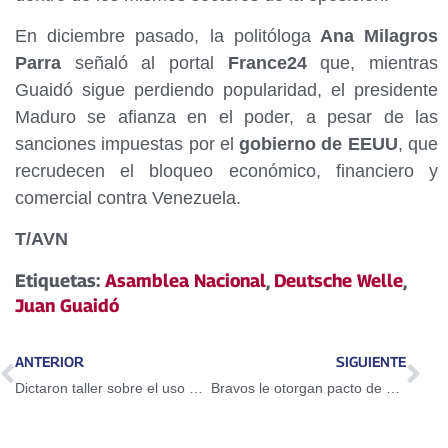
En diciembre pasado, la politóloga
Ana Milagros
Parra
señaló al portal
France24
que, mientras
Guaidó sigue perdiendo popularidad, el presidente
Maduro se afianza en el poder, a pesar de las
sanciones impuestas por el
gobierno de EEUU
, que
recrudecen el bloqueo económico, financiero y
comercial contra Venezuela.
T/AVN
Etiquetas:
Asamblea Nacional
,
Deutsche Welle
,
Juan Guaidó
ANTERIOR
SIGUIENTE
Dictaron taller sobre el uso del Petro en Guarenas
Bravos le otorgan pacto de un año a Adeiny Hechavarría