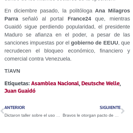
En diciembre pasado, la politóloga
Ana Milagros
Parra
señaló al portal
France24
que, mientras
Guaidó sigue perdiendo popularidad, el presidente
Maduro se afianza en el poder, a pesar de las
sanciones impuestas por el
gobierno de EEUU
, que
recrudecen el bloqueo económico, financiero y
comercial contra Venezuela.
T/AVN
Etiquetas:
Asamblea Nacional
,
Deutsche Welle
,
Juan Guaidó
ANTERIOR
SIGUIENTE
Dictaron taller sobre el uso del Petro en Guarenas
Bravos le otorgan pacto de un año a Adeiny Hechavarría