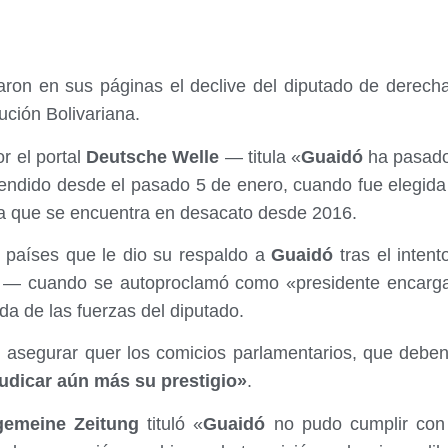
aron en sus páginas el declive del diputado de derec
lución Bolivariana.
r el portal
Deutsche Welle
— titula «
Guaidó
ha pasado 
endido desde el pasado 5 de enero, cuando fue elegida 
ia que se encuentra en desacato desde 2016.
 países que le dio su respaldo a
Guaidó
tras el intent
o — cuando se autoproclamó como «presidente encarg
da de las fuerzas del diputado.
l asegurar quer los comicios parlamentarios, que debe
udicar aún más su prestigio»
.
gemeine Zeitung
tituló «
Guaidó
no pudo cumplir con