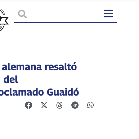
 alemana resaltó
 del
oclamado Guaidó