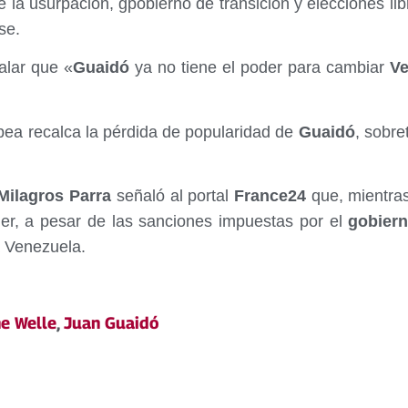
e la usurpación, gpobierno de transición y elecciones l
se.
ñalar que «
Guaidó
ya no tiene el poder para cambiar
Ve
pea recalca la pérdida de popularidad de
Guaidó
, sobre
ilagros Parra
señaló al portal
France24
que, mientras
er, a pesar de las sanciones impuestas por el
gobier
a Venezuela.
e Welle
,
Juan Guaidó