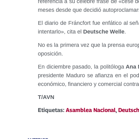
referencia a su celebre frase de «cese d
meses desde que decidió autoproclamar
El diario de Fráncfort fue enfático al se
intentarlo», cita el
Deutsche Welle
.
No es la primera vez que la prensa euro
oposición.
En diciembre pasado, la politóloga
Ana M
presidente Maduro se afianza en el pod
económico, financiero y comercial contr
T/AVN
Etiquetas:
Asamblea Nacional
,
Deutsch