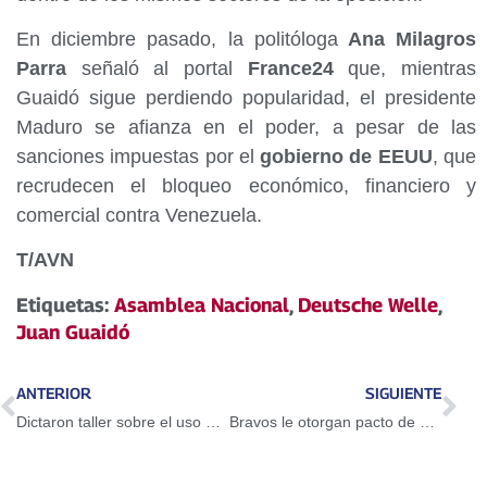
En diciembre pasado, la politóloga
Ana Milagros
Parra
señaló al portal
France24
que, mientras
Guaidó sigue perdiendo popularidad, el presidente
Maduro se afianza en el poder, a pesar de las
sanciones impuestas por el
gobierno de EEUU
, que
recrudecen el bloqueo económico, financiero y
comercial contra Venezuela.
T/AVN
Etiquetas:
Asamblea Nacional
,
Deutsche Welle
,
Juan Guaidó
ANTERIOR
SIGUIENTE
Dictaron taller sobre el uso del Petro en Guarenas
Bravos le otorgan pacto de un año a Adeiny Hechavarría