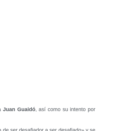
ha
Juan Guaidó
, así como su intento por
de ser desafiador a ser desafiado» y se