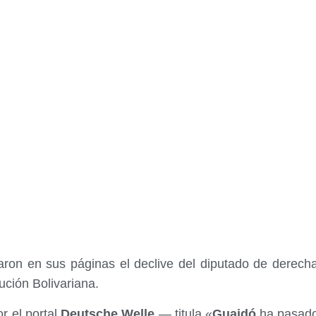
aron en sus páginas el declive del diputado de derec
lución Bolivariana.
r el portal
Deutsche Welle
— titula «
Guaidó
ha pasado 