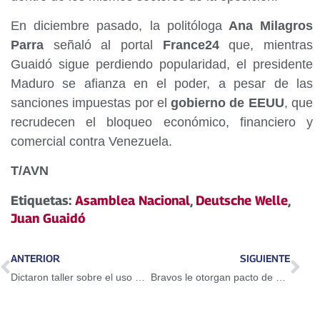
En diciembre pasado, la politóloga
Ana Milagros
Parra
señaló al portal
France24
que, mientras
Guaidó sigue perdiendo popularidad, el presidente
Maduro se afianza en el poder, a pesar de las
sanciones impuestas por el
gobierno de EEUU
, que
recrudecen el bloqueo económico, financiero y
comercial contra Venezuela.
T/AVN
Etiquetas:
Asamblea Nacional
,
Deutsche Welle
,
Juan Guaidó
ANTERIOR
SIGUIENTE
Dictaron taller sobre el uso del Petro en Guarenas
Bravos le otorgan pacto de un año a Adeiny Hechavarría