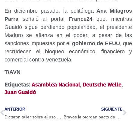
En diciembre pasado, la politóloga
Ana Milagros
Parra
señaló al portal
France24
que, mientras
Guaidó sigue perdiendo popularidad, el presidente
Maduro se afianza en el poder, a pesar de las
sanciones impuestas por el
gobierno de EEUU
, que
recrudecen el bloqueo económico, financiero y
comercial contra Venezuela.
T/AVN
Etiquetas:
Asamblea Nacional
,
Deutsche Welle
,
Juan Guaidó
ANTERIOR
SIGUIENTE
Dictaron taller sobre el uso del Petro en Guarenas
Bravos le otorgan pacto de un año a Adeiny Hechavarría