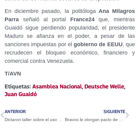
En diciembre pasado, la politóloga
Ana Milagros
Parra
señaló al portal
France24
que, mientras
Guaidó sigue perdiendo popularidad, el presidente
Maduro se afianza en el poder, a pesar de las
sanciones impuestas por el
gobierno de EEUU
, que
recrudecen el bloqueo económico, financiero y
comercial contra Venezuela.
T/AVN
Etiquetas:
Asamblea Nacional
,
Deutsche Welle
,
Juan Guaidó
ANTERIOR
SIGUIENTE
Dictaron taller sobre el uso del Petro en Guarenas
Bravos le otorgan pacto de un año a Adeiny Hechavarría