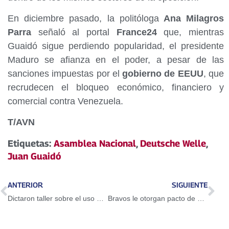
En diciembre pasado, la politóloga
Ana Milagros
Parra
señaló al portal
France24
que, mientras
Guaidó sigue perdiendo popularidad, el presidente
Maduro se afianza en el poder, a pesar de las
sanciones impuestas por el
gobierno de EEUU
, que
recrudecen el bloqueo económico, financiero y
comercial contra Venezuela.
T/AVN
Etiquetas:
Asamblea Nacional
,
Deutsche Welle
,
Juan Guaidó
ANTERIOR
SIGUIENTE
Dictaron taller sobre el uso del Petro en Guarenas
Bravos le otorgan pacto de un año a Adeiny Hechavarría