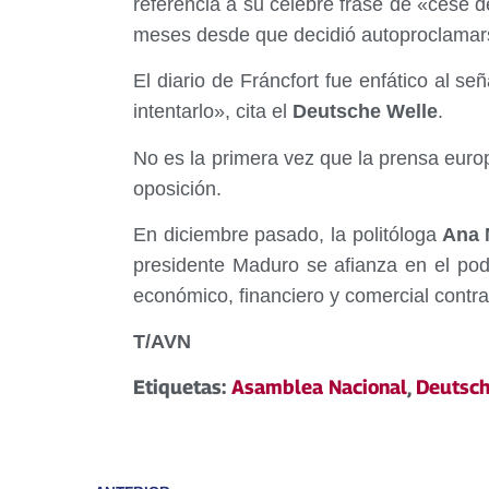
referencia a su celebre frase de «cese d
meses desde que decidió autoproclamar
El diario de Fráncfort fue enfático al se
intentarlo», cita el
Deutsche Welle
.
No es la primera vez que la prensa euro
oposición.
En diciembre pasado, la politóloga
Ana M
presidente Maduro se afianza en el pod
económico, financiero y comercial contr
T/AVN
Etiquetas:
Asamblea Nacional
,
Deutsch