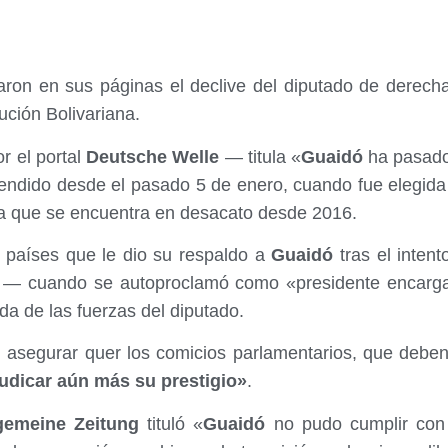
aron en sus páginas el declive del diputado de derec
lución Bolivariana.
r el portal
Deutsche Welle
— titula «
Guaidó
ha pasado 
endido desde el pasado 5 de enero, cuando fue elegida 
ia que se encuentra en desacato desde 2016.
 países que le dio su respaldo a
Guaidó
tras el intent
o — cuando se autoproclamó como «presidente encarg
da de las fuerzas del diputado.
l asegurar quer los comicios parlamentarios, que debe
udicar aún más su prestigio»
.
gemeine Zeitung
tituló «
Guaidó
no pudo cumplir con