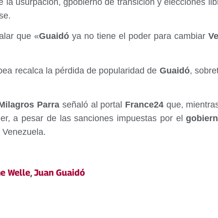
e la usurpación, gpobierno de transición y elecciones l
se.
ñalar que «
Guaidó
ya no tiene el poder para cambiar
Ve
pea recalca la pérdida de popularidad de
Guaidó
, sobre
ilagros Parra
señaló al portal
France24
que, mientras
er, a pesar de las sanciones impuestas por el
gobier
a Venezuela.
e Welle
,
Juan Guaidó