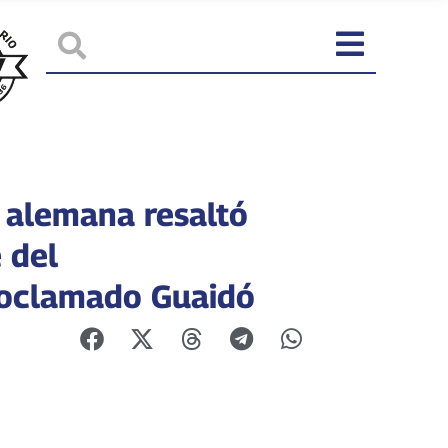
 alemana resaltó
 del
oclamado Guaidó