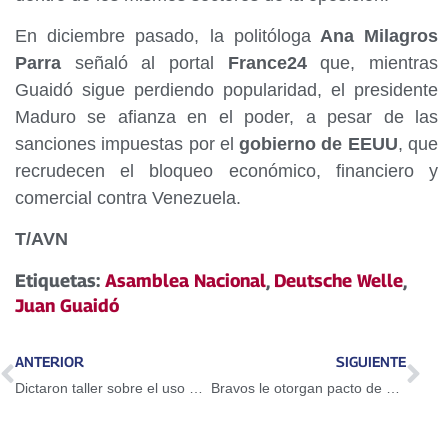
En diciembre pasado, la politóloga
Ana Milagros
Parra
señaló al portal
France24
que, mientras
Guaidó sigue perdiendo popularidad, el presidente
Maduro se afianza en el poder, a pesar de las
sanciones impuestas por el
gobierno de EEUU
, que
recrudecen el bloqueo económico, financiero y
comercial contra Venezuela.
T/AVN
Etiquetas:
Asamblea Nacional
,
Deutsche Welle
,
Juan Guaidó
ANTERIOR
SIGUIENTE
Dictaron taller sobre el uso del Petro en Guarenas
Bravos le otorgan pacto de un año a Adeiny Hechavarría