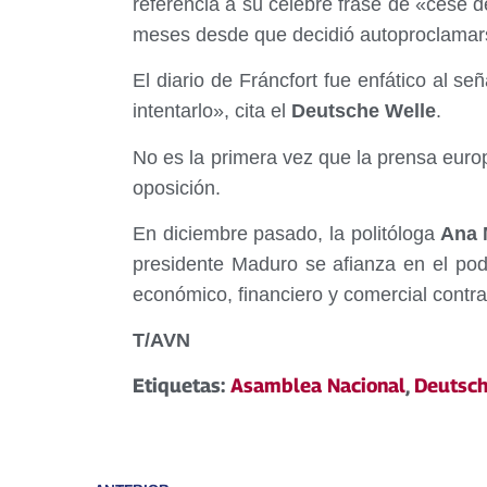
referencia a su celebre frase de «cese d
meses desde que decidió autoproclamar
El diario de Fráncfort fue enfático al se
intentarlo», cita el
Deutsche Welle
.
No es la primera vez que la prensa euro
oposición.
En diciembre pasado, la politóloga
Ana M
presidente Maduro se afianza en el pod
económico, financiero y comercial contr
T/AVN
Etiquetas:
Asamblea Nacional
,
Deutsch