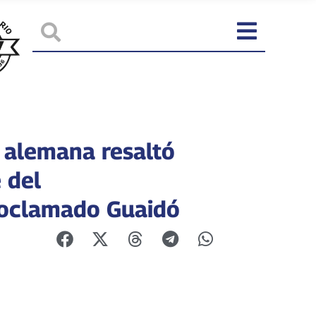
 alemana resaltó
 del
oclamado Guaidó