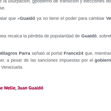
e la usurpación, gpobierno de transición y elecciones l
se.
ñalar que «
Guaidó
ya no tiene el poder para cambiar
Ve
pea recalca la pérdida de popularidad de
Guaidó
, sobre
ilagros Parra
señaló al portal
France24
que, mientras
er, a pesar de las sanciones impuestas por el
gobier
a Venezuela.
e Welle
,
Juan Guaidó