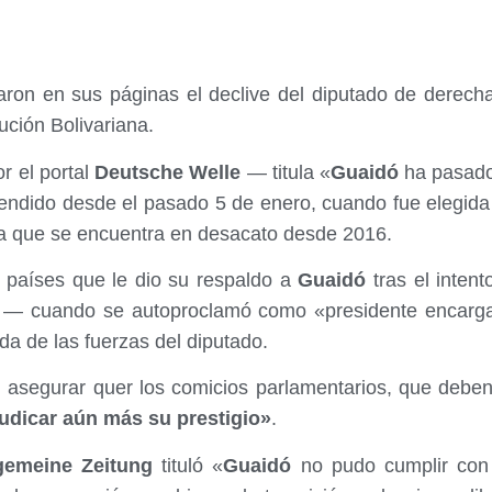
aron en sus páginas el declive del diputado de derec
lución Bolivariana.
r el portal
Deutsche Welle
— titula «
Guaidó
ha pasado 
endido desde el pasado 5 de enero, cuando fue elegida 
ia que se encuentra en desacato desde 2016.
 países que le dio su respaldo a
Guaidó
tras el intent
o — cuando se autoproclamó como «presidente encarg
da de las fuerzas del diputado.
l asegurar quer los comicios parlamentarios, que debe
udicar aún más su prestigio»
.
gemeine Zeitung
tituló «
Guaidó
no pudo cumplir con