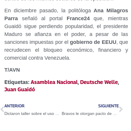
En diciembre pasado, la politóloga
Ana Milagros
Parra
señaló al portal
France24
que, mientras
Guaidó sigue perdiendo popularidad, el presidente
Maduro se afianza en el poder, a pesar de las
sanciones impuestas por el
gobierno de EEUU
, que
recrudecen el bloqueo económico, financiero y
comercial contra Venezuela.
T/AVN
Etiquetas:
Asamblea Nacional
,
Deutsche Welle
,
Juan Guaidó
ANTERIOR
SIGUIENTE
Dictaron taller sobre el uso del Petro en Guarenas
Bravos le otorgan pacto de un año a Adeiny Hechavarría