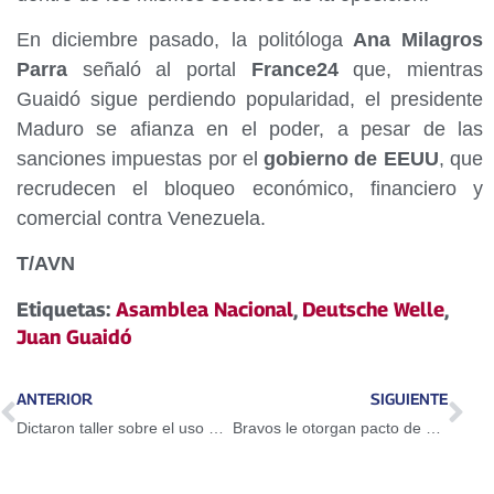
En diciembre pasado, la politóloga
Ana Milagros
Parra
señaló al portal
France24
que, mientras
Guaidó sigue perdiendo popularidad, el presidente
Maduro se afianza en el poder, a pesar de las
sanciones impuestas por el
gobierno de EEUU
, que
recrudecen el bloqueo económico, financiero y
comercial contra Venezuela.
T/AVN
Etiquetas:
Asamblea Nacional
,
Deutsche Welle
,
Juan Guaidó
ANTERIOR
SIGUIENTE
Dictaron taller sobre el uso del Petro en Guarenas
Bravos le otorgan pacto de un año a Adeiny Hechavarría