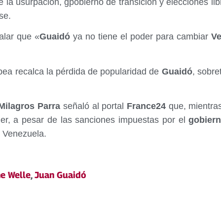
e la usurpación, gpobierno de transición y elecciones l
se.
ñalar que «
Guaidó
ya no tiene el poder para cambiar
Ve
pea recalca la pérdida de popularidad de
Guaidó
, sobre
ilagros Parra
señaló al portal
France24
que, mientras
er, a pesar de las sanciones impuestas por el
gobier
a Venezuela.
e Welle
,
Juan Guaidó