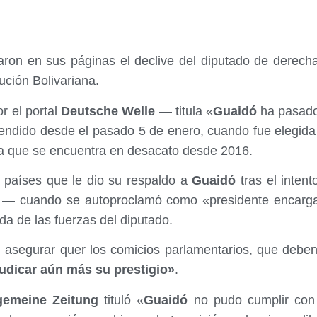
aron en sus páginas el declive del diputado de derec
lución Bolivariana.
r el portal
Deutsche Welle
— titula «
Guaidó
ha pasado 
endido desde el pasado 5 de enero, cuando fue elegida 
ia que se encuentra en desacato desde 2016.
 países que le dio su respaldo a
Guaidó
tras el intent
o — cuando se autoproclamó como «presidente encarg
da de las fuerzas del diputado.
l asegurar quer los comicios parlamentarios, que debe
udicar aún más su prestigio»
.
gemeine Zeitung
tituló «
Guaidó
no pudo cumplir con