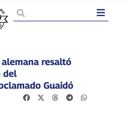
 alemana resaltó
 del
oclamado Guaidó