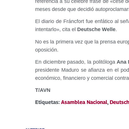
referencia a su celebre frase de «cese d
meses desde que decidió autoproclamar
El diario de Fráncfort fue enfático al se
intentarlo», cita el
Deutsche Welle
.
No es la primera vez que la prensa euro
oposición.
En diciembre pasado, la politóloga
Ana M
presidente Maduro se afianza en el pod
económico, financiero y comercial contr
T/AVN
Etiquetas:
Asamblea Nacional
,
Deutsch