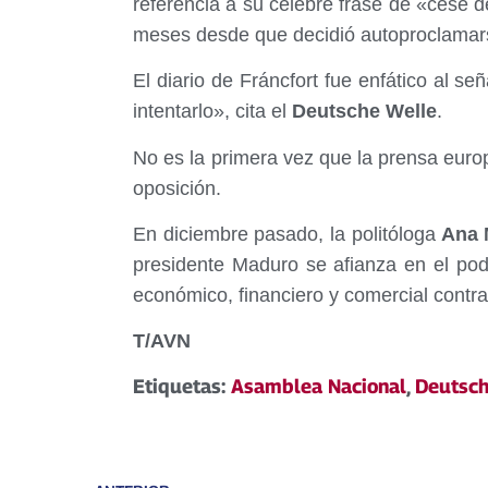
referencia a su celebre frase de «cese d
meses desde que decidió autoproclamar
El diario de Fráncfort fue enfático al se
intentarlo», cita el
Deutsche Welle
.
No es la primera vez que la prensa euro
oposición.
En diciembre pasado, la politóloga
Ana M
presidente Maduro se afianza en el pod
económico, financiero y comercial contr
T/AVN
Etiquetas:
Asamblea Nacional
,
Deutsch