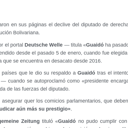
aron en sus páginas el declive del diputado de derec
lución Bolivariana.
r el portal
Deutsche Welle
— titula «
Guaidó
ha pasado 
endido desde el pasado 5 de enero, cuando fue elegida 
ia que se encuentra en desacato desde 2016.
 países que le dio su respaldo a
Guaidó
tras el intent
o — cuando se autoproclamó como «presidente encarg
da de las fuerzas del diputado.
l asegurar quer los comicios parlamentarios, que debe
udicar aún más su prestigio»
.
gemeine Zeitung
tituló «
Guaidó
no pudo cumplir con