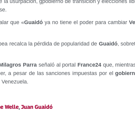
e la usurpación, gpobierno de transición y elecciones l
se.
ñalar que «
Guaidó
ya no tiene el poder para cambiar
Ve
pea recalca la pérdida de popularidad de
Guaidó
, sobre
ilagros Parra
señaló al portal
France24
que, mientras
er, a pesar de las sanciones impuestas por el
gobier
a Venezuela.
e Welle
,
Juan Guaidó