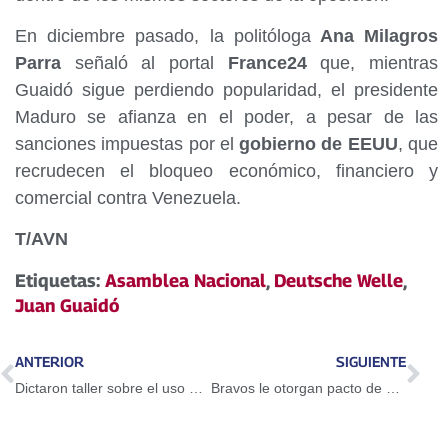
En diciembre pasado, la politóloga
Ana Milagros
Parra
señaló al portal
France24
que, mientras
Guaidó sigue perdiendo popularidad, el presidente
Maduro se afianza en el poder, a pesar de las
sanciones impuestas por el
gobierno de EEUU
, que
recrudecen el bloqueo económico, financiero y
comercial contra Venezuela.
T/AVN
Etiquetas:
Asamblea Nacional
,
Deutsche Welle
,
Juan Guaidó
ANTERIOR
SIGUIENTE
Dictaron taller sobre el uso del Petro en Guarenas
Bravos le otorgan pacto de un año a Adeiny Hechavarría