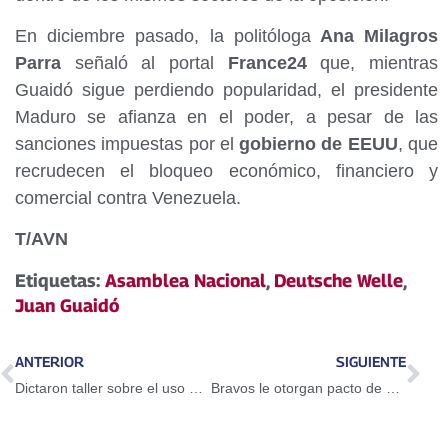
En diciembre pasado, la politóloga
Ana Milagros
Parra
señaló al portal
France24
que, mientras
Guaidó sigue perdiendo popularidad, el presidente
Maduro se afianza en el poder, a pesar de las
sanciones impuestas por el
gobierno de EEUU
, que
recrudecen el bloqueo económico, financiero y
comercial contra Venezuela.
T/AVN
Etiquetas:
Asamblea Nacional
,
Deutsche Welle
,
Juan Guaidó
ANTERIOR
SIGUIENTE
Dictaron taller sobre el uso del Petro en Guarenas
Bravos le otorgan pacto de un año a Adeiny Hechavarría