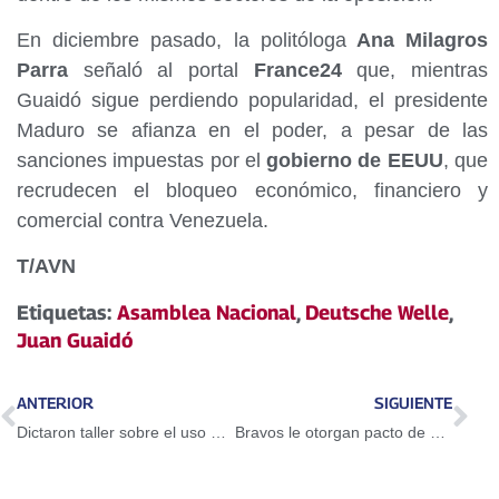
En diciembre pasado, la politóloga
Ana Milagros
Parra
señaló al portal
France24
que, mientras
Guaidó sigue perdiendo popularidad, el presidente
Maduro se afianza en el poder, a pesar de las
sanciones impuestas por el
gobierno de EEUU
, que
recrudecen el bloqueo económico, financiero y
comercial contra Venezuela.
T/AVN
Etiquetas:
Asamblea Nacional
,
Deutsche Welle
,
Juan Guaidó
ANTERIOR
SIGUIENTE
Dictaron taller sobre el uso del Petro en Guarenas
Bravos le otorgan pacto de un año a Adeiny Hechavarría