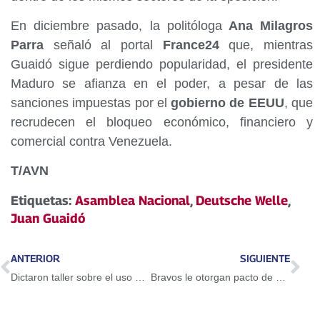
En diciembre pasado, la politóloga
Ana Milagros
Parra
señaló al portal
France24
que, mientras
Guaidó sigue perdiendo popularidad, el presidente
Maduro se afianza en el poder, a pesar de las
sanciones impuestas por el
gobierno de EEUU
, que
recrudecen el bloqueo económico, financiero y
comercial contra Venezuela.
T/AVN
Etiquetas:
Asamblea Nacional
,
Deutsche Welle
,
Juan Guaidó
ANTERIOR
SIGUIENTE
Dictaron taller sobre el uso del Petro en Guarenas
Bravos le otorgan pacto de un año a Adeiny Hechavarría