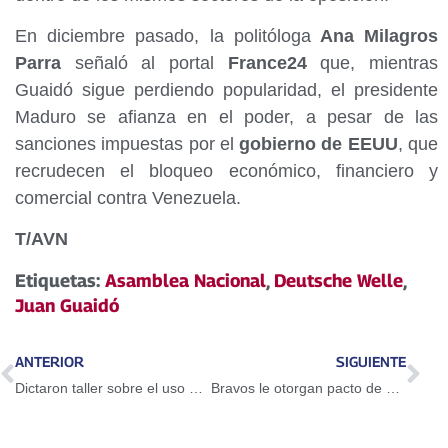
En diciembre pasado, la politóloga
Ana Milagros
Parra
señaló al portal
France24
que, mientras
Guaidó sigue perdiendo popularidad, el presidente
Maduro se afianza en el poder, a pesar de las
sanciones impuestas por el
gobierno de EEUU
, que
recrudecen el bloqueo económico, financiero y
comercial contra Venezuela.
T/AVN
Etiquetas:
Asamblea Nacional
,
Deutsche Welle
,
Juan Guaidó
ANTERIOR
SIGUIENTE
Dictaron taller sobre el uso del Petro en Guarenas
Bravos le otorgan pacto de un año a Adeiny Hechavarría