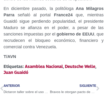
En diciembre pasado, la politóloga
Ana Milagros
Parra
señaló al portal
France24
que, mientras
Guaidó sigue perdiendo popularidad, el presidente
Maduro se afianza en el poder, a pesar de las
sanciones impuestas por el
gobierno de EEUU
, que
recrudecen el bloqueo económico, financiero y
comercial contra Venezuela.
T/AVN
Etiquetas:
Asamblea Nacional
,
Deutsche Welle
,
Juan Guaidó
ANTERIOR
SIGUIENTE
Dictaron taller sobre el uso del Petro en Guarenas
Bravos le otorgan pacto de un año a Adeiny Hechavarría