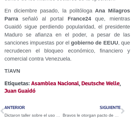
En diciembre pasado, la politóloga
Ana Milagros
Parra
señaló al portal
France24
que, mientras
Guaidó sigue perdiendo popularidad, el presidente
Maduro se afianza en el poder, a pesar de las
sanciones impuestas por el
gobierno de EEUU
, que
recrudecen el bloqueo económico, financiero y
comercial contra Venezuela.
T/AVN
Etiquetas:
Asamblea Nacional
,
Deutsche Welle
,
Juan Guaidó
ANTERIOR
SIGUIENTE
Dictaron taller sobre el uso del Petro en Guarenas
Bravos le otorgan pacto de un año a Adeiny Hechavarría