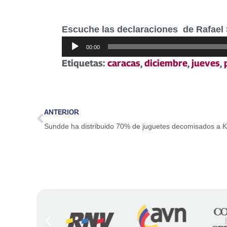
Escuche las declaraciones de Rafael 
Reproductor
00:00
de
Etiquetas:
caracas
,
diciembre
,
jueves
,
audio
ANTERIOR
Sundde ha distribuido 70% de juguetes decomisados a K