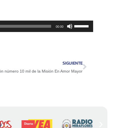
Utiliza
00:00
las
teclas
de
flecha
SIGUIENTE
arriba/abajo
ión número 10 mil de la Misión En Amor Mayor
para
aumentar
o
disminuir
el
volumen.