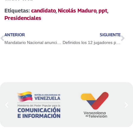
audio
Etiquetas:
candidato
,
Nicolás Maduro
,
ppt
,
Presidenciales
ANTERIOR
SIGUIENTE
Mandatario Nacional anunció próximo lanzamiento del Petro Oro
Definidos los 12 jugadores para enfrentar a Chile y Colombia