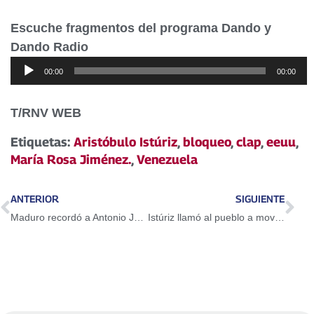
Escuche fragmentos del programa Dando y
Dando Radio
Reproductor
00:00
00:00
de
audio
T/RNV WEB
Etiquetas:
Aristóbulo Istúriz
,
bloqueo
,
clap
,
eeuu
,
María Rosa Jiménez.
,
Venezuela
ANTERIOR
SIGUIENTE
Maduro recordó a Antonio José de Sucre a 189 años de su asesinato
Istúriz llamó al pueblo a movilizarse este sábado en defensa de los CLAP