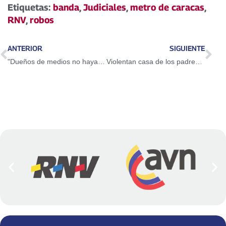
Etiquetas:
banda
,
Judiciales
,
metro de caracas
,
RNV
,
robos
ANTERIOR
SIGUIENTE
"Dueños de medios no hayan como titular fracaso de Almagro y Allup en la OEA"
Violentan casa de los padres de Néstor Kirchner en Argentina