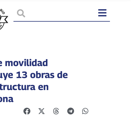
e movilidad
uye 13 obras de
structura en
ona