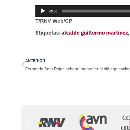
Reproductor
00:00
de
T/RNV Web/CP
audio
Etiquetas:
alcalde guillermo martinez
ANTERIOR
Fernando Soto Rojas exhorta mantener el diálogo nacion