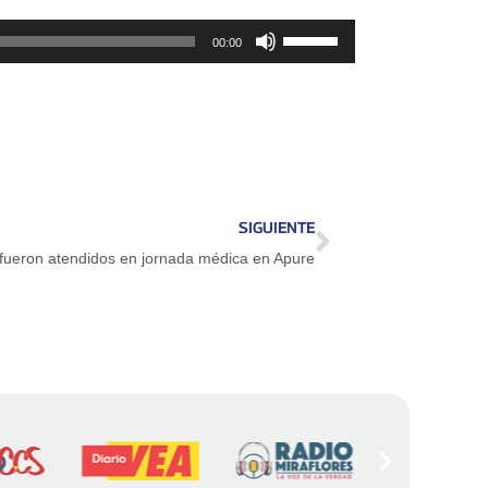
Utiliza
00:00
las
teclas
de
flecha
arriba/abajo
para
SIGUIENTE
aumentar
d fueron atendidos en jornada médica en Apure
o
disminuir
el
volumen.