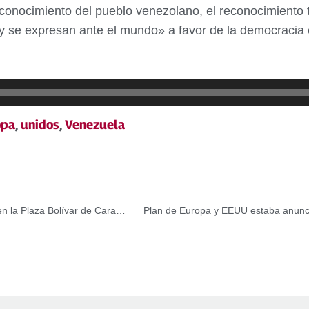
conocimiento del pueblo venezolano, el reconocimiento t
y se expresan ante el mundo» a favor de la democracia
opa
,
unidos
,
Venezuela
Exposición gráfica muestra conquistas de la Revolución en la Plaza Bolívar de Caracas
Plan de Europa y EEUU estaba anunc