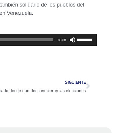
ambién solidario de los pueblos del
 en Venezuela.
Utiliza
00:00
las
teclas
de
flecha
arriba/abajo
SIGUIENTE
para
iado desde que desconocieron las elecciones
aumentar
o
disminuir
el
volumen.