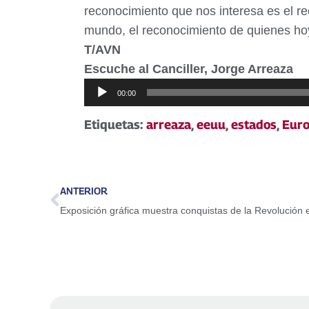
reconocimiento que nos interesa es el re
mundo, el reconocimiento de quienes ho
T/AVN
Escuche al Canciller, Jorge Arreaza
Reproductor
00:00
de
Etiquetas:
arreaza
,
eeuu
,
estados
,
Eur
audio
ANTERIOR