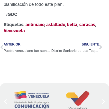
planificación de todo este plan.
T/GDC
Etiquetas:
antimano
,
asfaltado
,
bella
,
caracas
,
Venezuela
ANTERIOR
SIGUIENTE
Pueblo venezolano fue atendido con más de 569 mil kilos de proteína pesquera
Distrito Sanitario de Los Teques fue desinfectado por Bomberos de Miranda