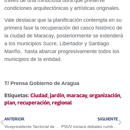
través de una minuciosa obra que preserve
condiciones arquitectónicas y artísticas originales.
Vale destacar que la planificación contempla en su
primera fase la recuperación del casco histórico de
la ciudad de Maracay, posteriormente se extenderá
a los municipios Sucre, Libertador y Santiago
Mariño, hasta abarcar progresivamente todos los
municipios de la entidad.
T/ Prensa Gobierno de Aragua
Etiquetas:
Ciudad
,
jardín
,
maracay
,
organización
,
plan
,
recuperación
,
regional
ANTERIOR
SIGUIENTE
Vicepresidente Sectorial de Economía se reúne con trabajadores de Empresas Básicas
PSUV iniciará debates rumbo al IV Congreso de la Patria