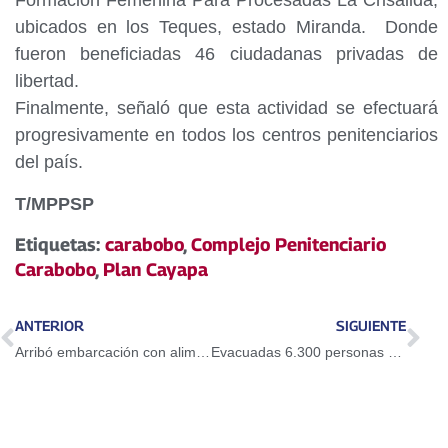
Formación Femenina Para Procesadas La Crisálida,
ubicados en los Teques, estado Miranda. Donde
fueron beneficiadas 46 ciudadanas privadas de
libertad.
Finalmente, señaló que esta actividad se efectuará
progresivamente en todos los centros penitenciarios
del país.
T/MPPSP
Etiquetas:
carabobo
,
Complejo Penitenciario
Carabobo
,
Plan Cayapa
ANTERIOR
SIGUIENTE
Arribó embarcación con alimentos a puerto Guaranao en Falcón
Evacuadas 6.300 personas al sur de California por incendio forestal