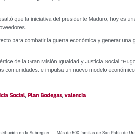
saltó que la iniciativa del presidente Maduro, hoy es un
roveedores.
recto para combatir la guerra económica y generar una gr
értice de la Gran Misión Igualdad y Justicia Social “Hu
 las comunidades, e impulsa un nuevo modelo económico l
cia Social
,
Plan Bodegas
,
valencia
Corpoelec reemplazó más de 8 mil metros de línea de distribución en la Subregion Guajira