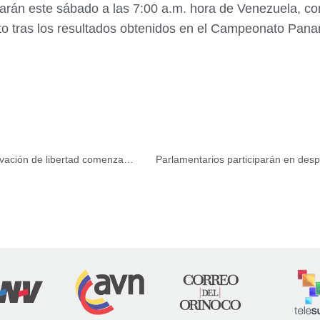
carán este sábado a las 7:00 a.m. hora de Venezuela, con
to tras los resultados obtenidos en el Campeonato Pana
Despliegue para la revisión de centros preventivos de privación de libertad comenzará este viernes
Parlamentarios participarán en despl