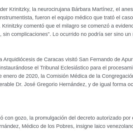
der Krinitzky, la neurocirujana Bárbara Martínez, el anes
 instrumentista, fueron el equipo médico que trató el c
 Krinitzky comentó que el milagro se comenzó a eviden
 sin complicaciones”. Lo ocurrido no podría ser sino un 
la Arquidiócesis de Caracas visitó San Fernando de Apur
instaurándose el Tribunal Eclesiástico para el procesami
de enero de 2020, la Comisión Médica de la Congregació
nerable Dr. José Gregorio Hernández, y de igual forma ocu
ró con gozo, la promulgación del decreto autorizado por
ernández, Médico de los Pobres, insigne laico venezolano